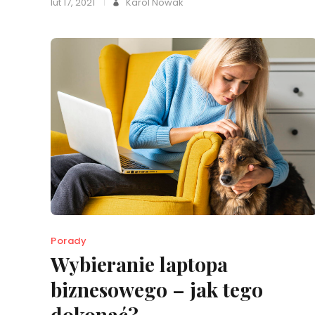
lut 17, 2021
Karol Nowak
Porady
Wybieranie laptopa
biznesowego – jak tego
dokonać?