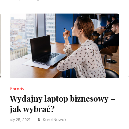
Porady
Wydajny laptop biznesowy –
jak wybrać?
sty 25, 2021
Karol Nowak