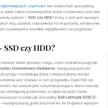
 najłatwiejszych czynności
. Nie trzeba być specjalistą,
my wiele takich podzespołów, które na pierwszy rzut oka
 twardy wybrać –
SSD czy HDD
? Który z nich jest lepszym
ny? Aby uzyskać odpowiedzi na te pytania, serdecznie
rym rozwiewamy wszelkie wątpliwości i szczegółowo
 – SSD czy HDD?
zdawać sobie sprawę z tego, czym charakteryzują się
a rynku stosunkowo niedawno.
Swoją popularność
odczytują i modyfikują dane z niespotykaną dotąd
podobnie jest również w tym przypadku. Dyski SSD są
mność nie zawsze jest satysfakcjonująca. Nieco inaczej
o dostępnej przestrzeni, a także są dość tanie,
ajnowszych modeli, jak chociażby
Dell Latitude 5320 2-
5
i wydajną kartę graficzną Intel Iris Xe Graphics lepszym