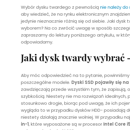
Wybór dysku twardego z pewnością
nie należy do
aby wiedzieć, że na rynku elektronicznym znajdzie
jedynie nieznacznie różnią się od siebie. Jaki dysk
wyborem? Na co zwrócić uwagę w sposób szczegól
zapraszamy do lektury poniższego artykułu, w któ
odpowiadamy.
Jaki dysk twardy wybrać
Aby móc odpowiedzieć na to pytanie, powinniśmy 
poszczególne modele.
Dyski SSD pojawiły się n
zawdzięczają przede wszystkim tym, że zapisują, 
szybkością. Niestety nie ma rozwiązań idealnych, 
stosunkowo drogie, biorąc pod uwagę, że ich poje
wygląda to w przypadku dysków HDD- posiadają duż
niestety działają znacznie wolniej. W przypadku n
in-1
, które wyposażone są w procesor
Intel Core i