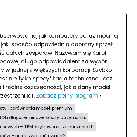
bserwowanie, jak komputery coraz mocniej
w jaki sposób odpowiednio dobrany sprzęt
ć całych zespołów. Nazywam się Karol
wodowej długo odpowiadałem za wybór
y w jednej z większych korporacji. Szybko
st nie tylko specyfikacja techniczna, lecz
 i realne oszczędności, jakie dany model
zestrzeni lat.
Zobacz pełny biogram
esty i porównania modeli premium.
 ROI i długoterminowe koszty utrzymania.
sowych – TPM, szyfrowanie, zarządzanie IT.
ptopów – na co zwracać uwagę?