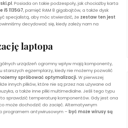
ski.pl
. Posiada on takie podzespoły, jak chociażby karta
e i5 1135G7
, pamięć RAM 8 gigabajtów, a także dysk
ć specjalistą, aby móc stwierdzić, że
zestaw ten jest
powinniśmy decydować się, kiedy zależy nam na
zację laptopa
czególnych urządzeń ogromny wpływ mają komponenty,
ku starszych egzemplarzy, kiedy nie możemy pozwolić
 możemy spróbować optymalizacji.
W pierwszej
kże innych plików, które nie są przez nas używane od
uzyka, a także inne pliki multimedialne. Jeśli tego typu
arto sprawdzić temperaturę komponentów. Gdy jest ona
ez co może dochodzić do zacięć. Alternatywnym
ego programem antywirusowym –
być może wirusy są