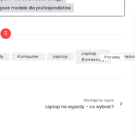
epsze modele dla profesjonalistów.
Laptop
Categories
ty
Komputer
Laptop
Notebo
Porady
Biznesowy
Następny wpis
n
Laptop na wyjazdy – co wybrać?