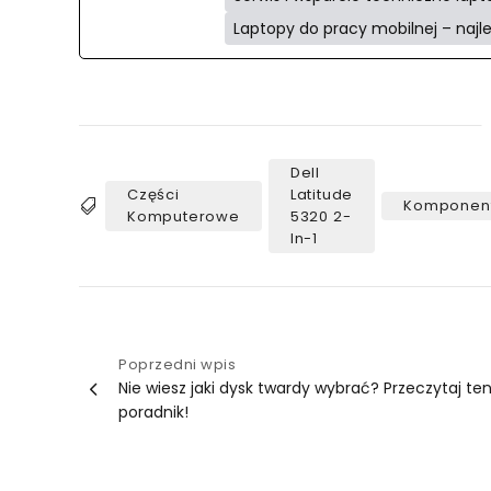
Laptopy do pracy mobilnej – najl
Dell
Części
Latitude
Komponen
Tags
Komputerowe
5320 2-
In-1
Nawigacja
Poprzedni wpis
Nie wiesz jaki dysk twardy wybrać? Przeczytaj te
wpisu
poradnik!