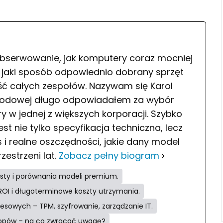
bserwowanie, jak komputery coraz mocniej
w jaki sposób odpowiednio dobrany sprzęt
ć całych zespołów. Nazywam się Karol
wodowej długo odpowiadałem za wybór
y w jednej z większych korporacji. Szybko
st nie tylko specyfikacja techniczna, lecz
 i realne oszczędności, jakie dany model
zestrzeni lat.
Zobacz pełny biogram
esty i porównania modeli premium.
 ROI i długoterminowe koszty utrzymania.
sowych – TPM, szyfrowanie, zarządzanie IT.
ptopów – na co zwracać uwagę?