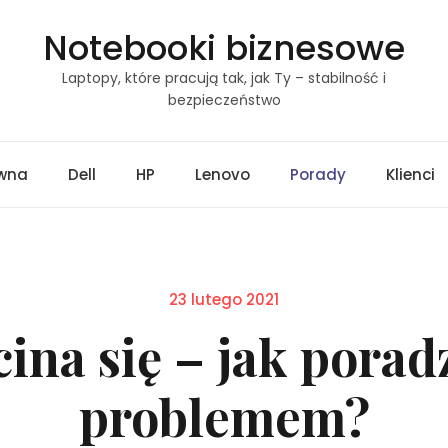
Notebooki biznesowe
Laptopy, które pracują tak, jak Ty – stabilność i
bezpieczeństwo
ówna
Dell
HP
Lenovo
Porady
Klienci
Posted
23 lutego 2021
on
ina się – jak porad
problemem?