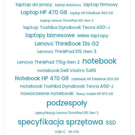
laptop do pracy
laptop firmowy
laptop dotykowy
Laptop HP 470 G8
laptop HP EliteBook 850 G8
laptop Lenovo ThinkPad E15 Gen 3
laptop Toshiba Dynabook Tecra A50-J
laptopy biznesowe
lekkie laptopy
Lenovo ThinkBook 13s G2
Lenovo ThinkPad E15 Gen 3
notebook
Lenovo ThinkPad T15g Gen 2
notebook Dell Vostro 5415
Notebook HP 470 G8
notebook HP EliteBook 850 G8
notebook Toshiba Dynabook Tecra A50-J
nowoczesne notebooki
Nowy model HP 470 G8
podzespoły
specyfikacja Lenovo ThinkPad E15 Gen 3
specyfikacja sprzętowa
SSD
USB-C
Wi-Fi6